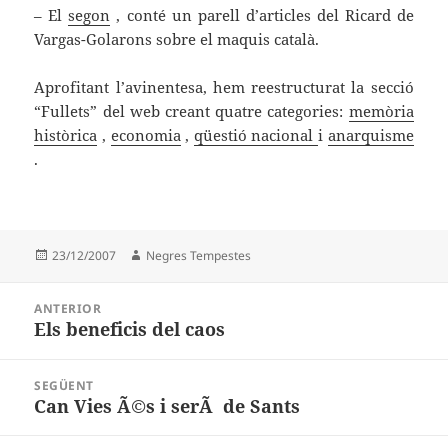
– El
segon
, conté un parell d’articles del Ricard de
Vargas-Golarons sobre el maquis català.
Aprofitant l’avinentesa, hem reestructurat la secció
“Fullets” del web creant quatre categories:
memòria
històrica
,
economia
,
qüestió nacional
i
anarquisme
.
Publicat
Autor
23/12/2007
Negres Tempestes
el
Navegació
ANTERIOR
d'entrades
Els beneficis del caos
Entrada
anterior:
SEGÜENT
Can Vies Ã©s i serÃ de Sants
Entrada
següent: