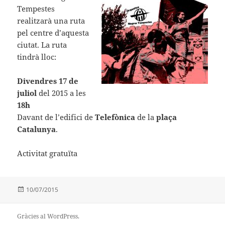
Tempestes
realitzarà una ruta
pel centre d’aquesta
ciutat. La ruta
tindrà lloc:
Divendres 17 de
juliol
del 2015 a les
18h
Davant de l’edifici de
Telefònica
de la
plaça
Catalunya
.
Activitat gratuïta
Publicat
10/07/2015
el
Gràcies al WordPress.