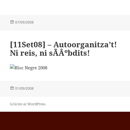
Publicat
07/09/2008
el
[11Set08] – Autoorganitza’t!
Ni reis, ni sÃÂºbdits!
Publicat
01/09/2008
el
Gràcies al WordPress.