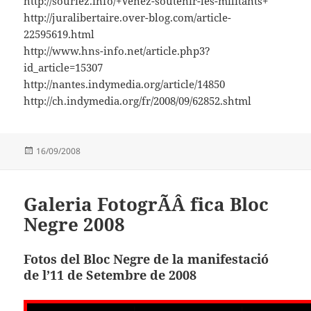
http://souriez.info/+Venez-soutenir-les-militants+
http://juralibertaire.over-blog.com/article-
22595619.html
http://www.hns-info.net/article.php3?
id_article=15307
http://nantes.indymedia.org/article/14850
http://ch.indymedia.org/fr/2008/09/62852.shtml
Publicat
16/09/2008
el
Galeria FotogrÃÂ fica Bloc
Negre 2008
Fotos del Bloc Negre de la manifestació
de l’11 de Setembre de 2008