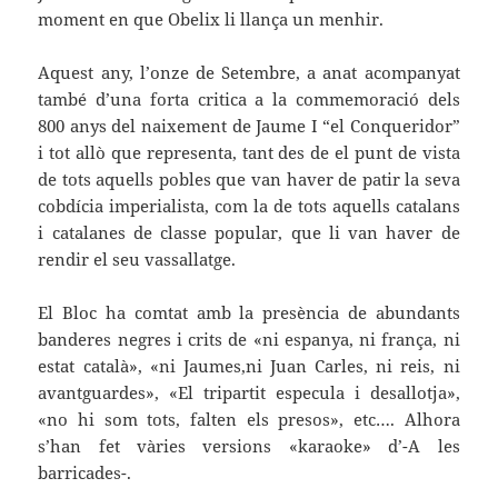
moment en que Obelix li llança un menhir.
Aquest any, l’onze de Setembre, a anat acompanyat
també d’una forta critica a la commemoració dels
800 anys del naixement de Jaume I “el Conqueridor”
i tot allò que representa, tant des de el punt de vista
de tots aquells pobles que van haver de patir la seva
cobdícia imperialista, com la de tots aquells catalans
i catalanes de classe popular, que li van haver de
rendir el seu vassallatge.
El Bloc ha comtat amb la presència de abundants
banderes negres i crits de «ni espanya, ni frança, ni
estat català», «ni Jaumes,ni Juan Carles, ni reis, ni
avantguardes», «El tripartit especula i desallotja»,
«no hi som tots, falten els presos», etc…. Alhora
s’han fet vàries versions «karaoke» d’-A les
barricades-.