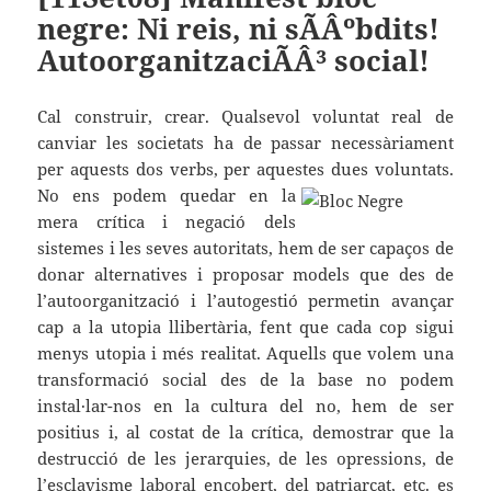
negre: Ni reis, ni sÃÂºbdits!
AutoorganitzaciÃÂ³ social!
Cal construir, crear. Qualsevol voluntat real de
canviar les societats ha de passar necessàriament
per aquests dos verbs, per aquestes dues voluntats.
No ens podem quedar en la
mera crítica i negació dels
sistemes i les seves autoritats, hem de ser capaços de
donar alternatives i proposar models que des de
l’autoorganització i l’autogestió permetin avançar
cap a la utopia llibertària, fent que cada cop sigui
menys utopia i més realitat. Aquells que volem una
transformació social des de la base no podem
instal·lar-nos en la cultura del no, hem de ser
positius i, al costat de la crítica, demostrar que la
destrucció de les jerarquies, de les opressions, de
l’esclavisme laboral encobert, del patriarcat, etc. es