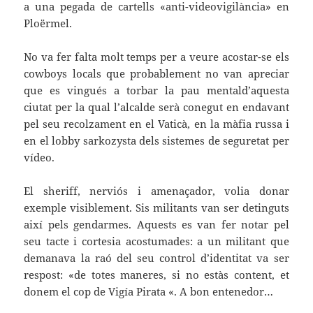
a una pegada de cartells «anti-videovigilància» en
Ploërmel.
No va fer falta molt temps per a veure acostar-se els
cowboys locals que probablement no van apreciar
que es vingués a torbar la pau mentald’aquesta
ciutat per la qual l’alcalde serà conegut en endavant
pel seu recolzament en el Vaticà, en la màfia russa i
en el lobby sarkozysta dels sistemes de seguretat per
vídeo.
El sheriff, nerviós i amenaçador, volia donar
exemple visiblement. Sis militants van ser detinguts
així pels gendarmes. Aquests es van fer notar pel
seu tacte i cortesia acostumades: a un militant que
demanava la raó del seu control d’identitat va ser
respost: «de totes maneres, si no estàs content, et
donem el cop de Vigía Pirata «. A bon entenedor…