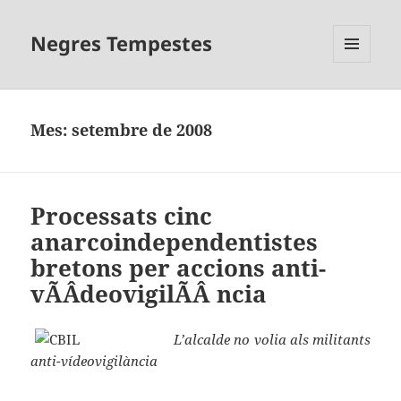
Negres Tempestes
MENÚ
I
GINYS
Mes:
setembre de 2008
Processats cinc
anarcoindependentistes
bretons per accions anti-
vÃÂ­deovigilÃÂ ncia
L’alcalde no volia als militants
anti-vídeovigilància