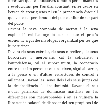
necessari que les iniciatives caminin per si mateixes
i evolucionin per l’anàlisi constant, sense caure en
l’error de crear guetos ni en la prepotència d’aquell
que vol estar per damunt del poble enlloc de ser part
del poble.
Davant la seva economia de mercat i la seva
explotació cal l’autogestió per tal que el procés
econòmic sigui desenvolupat i organitzat per les que
hi participen.
Davant els seus exèrcits, els seus carcellers, els seus
buròcrates i mercenaris cal la solidaritat i
l’autodefensa, cal el suport mutu, la cooperació
entre totes les persones que pateixen, sigui al carrer,
a la presó o en d’altres estructures de control i
aïllament. Davant les seves lleis i els seus jutges cal
la desobediència, la insubmissió. Davant el seu
model patriarcal de dominació masclista on les
diferències són menyspreades i on es vulnera la
llibertat de cadascú de disposar del seu propi cos i de