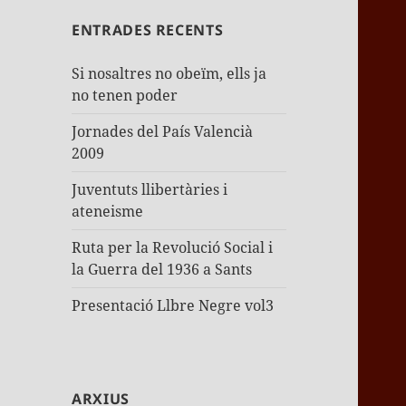
ENTRADES RECENTS
Si nosaltres no obeïm, ells ja
no tenen poder
Jornades del País Valencià
2009
Juventuts llibertàries i
ateneisme
Ruta per la Revolució Social i
la Guerra del 1936 a Sants
Presentació Llbre Negre vol3
ARXIUS