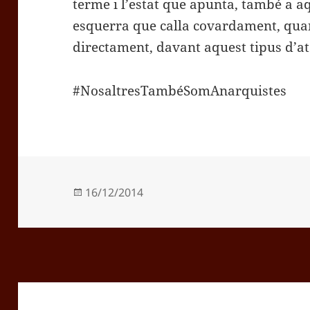
terme i l’estat que apunta, també a 
esquerra que calla covardament, qua
directament, davant aquest tipus d’ata
#NosaltresTambéSomAnarquistes
Publicat
16/12/2014
el