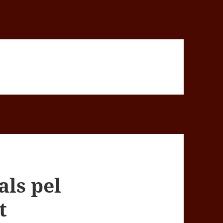
als pel
t