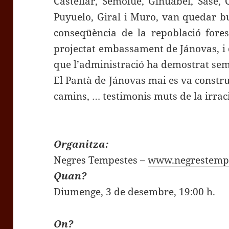
Castellar, Semolué, Ginuábel, Sasé, 
Puyuelo, Giral i Muro, van quedar bu
conseqüència de la repoblació fores
projectat embassament de Jánovas, i
que l’administració ha demostrat sem
El Pantà de Jánovas mai es va construi
camins, … testimonis muts de la irra
Organitza:
Negres Tempestes –
www.negrestempe
Quan?
Diumenge, 3 de desembre, 19:00 h.
On?