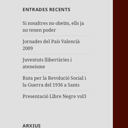
ENTRADES RECENTS
Si nosaltres no obeïm, ells ja
no tenen poder
Jornades del País Valencià
2009
Juventuts llibertàries i
ateneisme
Ruta per la Revolució Social i
la Guerra del 1936 a Sants
Presentació Llbre Negre vol3
ARXIUS