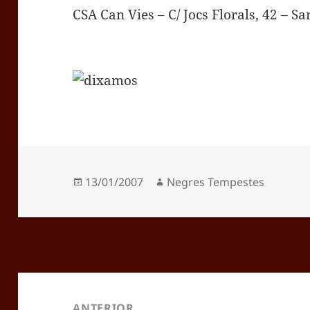
CSA Can Vies – C/ Jocs Florals, 42 – Sa
Publicat
Autor
13/01/2007
Negres Tempestes
el
Navegació
d'entrades
ANTERIOR