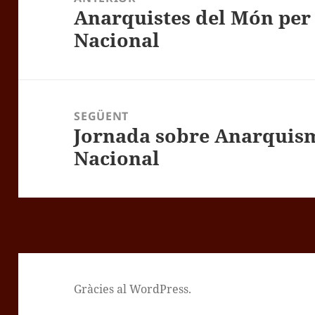
Anarquistes del Món per
Entrada
Nacional
anterior:
SEGÜENT
Jornada sobre Anarquism
Entrada
Nacional
següent:
Gràcies al WordPress.