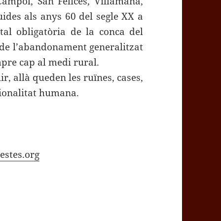
Cámpol, San Felices, Villamana,
ides als anys 60 del segle XX a
tal obligatòria de la conca del
 de l’abandonament generalitzat
pre cap al medi rural.
r, allà queden les ruïnes, cases,
cionalitat humana.
stes.org