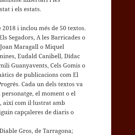
tat i els estats.
e 2018 i inclou més de 50 textos.
Els Segadors, A les Barricades o
 Joan Maragall o Miquel
omines, Eudald Canibell, Dídac
Emili Guanyavents, Cels Gomis o
màtics de publicacions com El
rogrés. Cada un dels textos va
l personatge, el moment o el
, així com il·lustrat amb
iguin capçaleres de diaris o
 Diable Gros, de Tarragona;