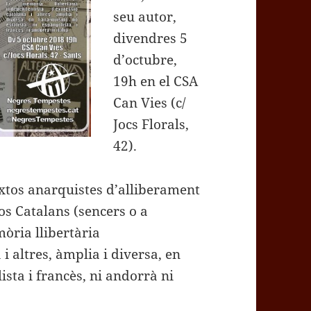
seu autor,
divendres 5
d’octubre,
19h en el CSA
Can Vies (c/
Jocs Florals,
42).
extos anarquistes d’alliberament
sos Catalans (sencers o a
òria llibertària
i altres, àmplia i diversa, en
ista i francès, ni andorrà ni