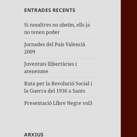
ENTRADES RECENTS
Si nosaltres no obeïm, ells ja
no tenen poder
Jornades del País Valencià
2009
Juventuts llibertàries i
ateneisme
Ruta per la Revolució Social i
la Guerra del 1936 a Sants
Presentació Llbre Negre vol3
ARXIUS