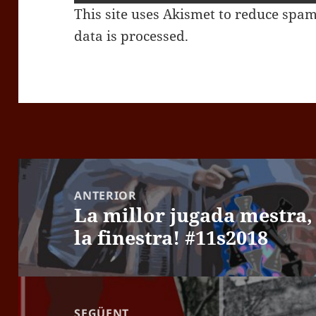
This site uses Akismet to reduce spa
data is processed.
Navegació
d'entrades
ANTERIOR
La millor jugada mestra, 
Entrada
la finestra! #11s2018
anterior:
SEGÜENT