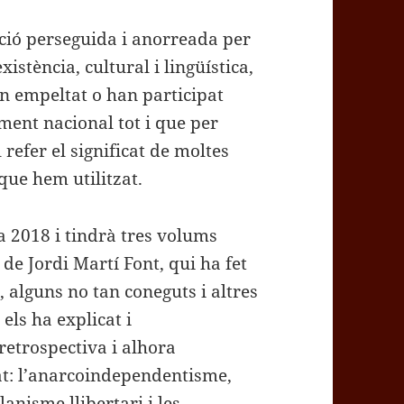
ció perseguida i anorreada per
xistència, cultural i lingüística,
han empeltat o han participat
ament nacional tot i que per
refer el significat de moltes
ue hem utilitzat.
a 2018 i tindrà tres volums
de Jordi Martí Font, qui ha fet
, alguns no tan coneguts i altres
 els ha explicat i
 retrospectiva i alhora
at: l’anarcoindependentisme,
anisme llibertari i les