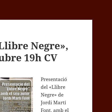
Llibre Negre»,
tubre 19h CV
Presentació
del «Llibre
Negre» de
Jordi Martí
Font, amb el