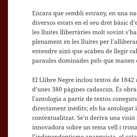
Encara que sembli estrany, en una na
diversos estats en el seu dret bàsic d’e
les lluites llibertàries molt sovint s’
plenament en les lluites per l’alliber
entendre això que acabeu de llegir cal 
paraules dominades pels que manen q
El Llibre Negre inclou textos de 1842 
d’unes 380 pàgines cadascun. És obra 
l’antologia a partir de textos coneguts
directament inèdits; els ha antologat i
contextualitzat. Se’n deriva una visió
innovadora sobre un tema vell i tron
l’independentisme anarquista, el catal