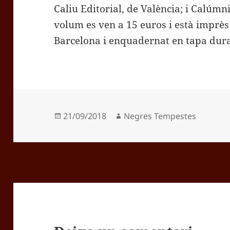
Caliu Editorial, de València; i Calúmn
volum es ven a 15 euros i està imprè
Barcelona i enquadernat en tapa dura
Publicat
Autor
21/09/2018
Negres Tempestes
el