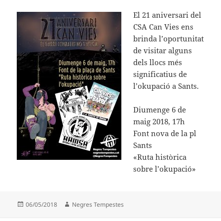
El 21 aniversari del
CSA Can Vies ens
brinda l’oportunitat
de visitar alguns
dels llocs més
significatius de
l’okupació a Sants.
Diumenge 6 de
maig 2018, 17h
Font nova de la pl
Sants
«Ruta històrica
sobre l’okupació»
Publicat
Autor
06/05/2018
Negres Tempestes
el