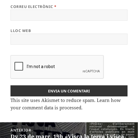
CORREU ELECTRÒNIC
*
LLOC WEB
This site uses Akismet to reduce spam.
Learn how
your comment data is processed.
Navegació
ANTERIOR
d'entrades
Dv 23 de març, 19h «Visca la terra i visca
Entrada