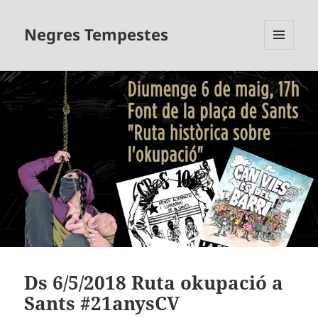
Negres Tempestes
MENÚ
I
GINYS
Ds 6/5/2018 Ruta okupació a
Sants #21anysCV