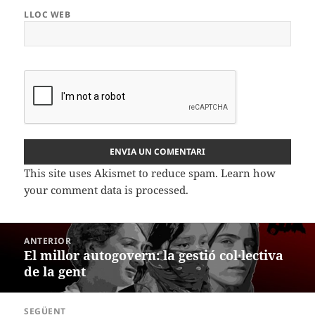
LLOC WEB
This site uses Akismet to reduce spam.
Learn how
your comment data is processed.
Navegació
ANTERIOR
d'entrades
El millor autogovern: la gestió col·lectiva
Entrada
de la gent
anterior:
SEGÜENT