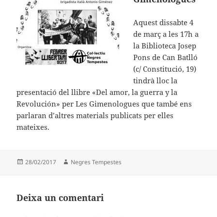
Aquest dissabte 4
de març a les 17h a
la Biblioteca Josep
Pons de Can Batlló
(c/ Constitució, 19)
tindrà lloc la
presentació del llibre «Del amor, la guerra y la
Revolución» per Les Gimenologues que també ens
parlaran d’altres materials publicats per elles
mateixes.
Publicat
Autor
28/02/2017
Negres Tempestes
el
Deixa un comentari