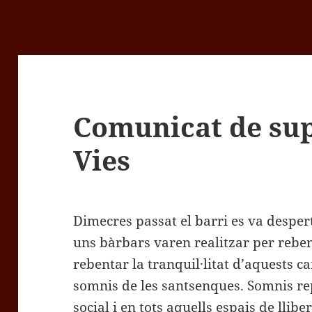
Comunicat de sup
Vies
Dimecres passat el barri es va despert
uns bàrbars varen realitzar per reben
rebentar la tranquil·litat d’aquests ca
somnis de les santsenques. Somnis re
social i en tots aquells espais de llib