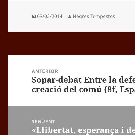
Publicat
Autor
03/02/2014
Negres Tempestes
el
Navegació
d'entrades
ANTERIOR
Sopar-debat Entre la defe
Entrada
creació del comú (8f, Esp
anterior:
SEGÜENT
«Llibertat, esperança i d
Entrada