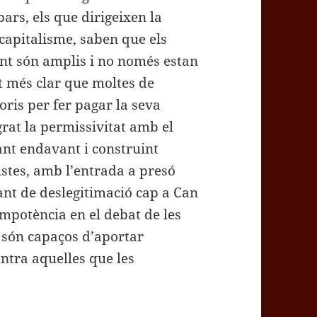
ars, els que dirigeixen la
icapitalisme, saben que els
ant són amplis i no només estan
t més clar que moltes de
oris per fer pagar la seva
rat la permissivitat amb el
rant endavant i construint
istes, amb l’entrada a presó
tant de deslegitimació cap a Can
mpotència en el debat de les
 són capaços d’aportar
ontra aquelles que les