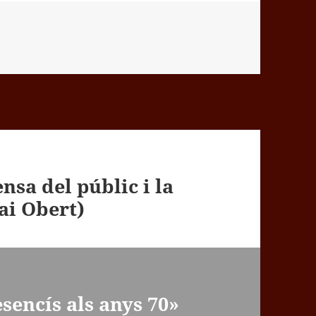
nsa del públic i la
ai Obert)
esencís als anys 70»