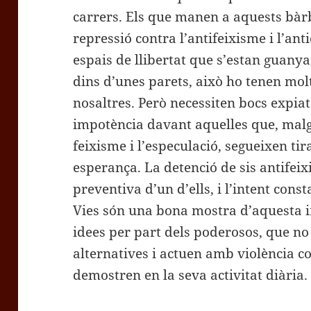
carrers. Els que manen a aquests bàrb
repressió contra l’antifeixisme i l’ant
espais de llibertat que s’estan guany
dins d’unes parets, això ho tenen mol
nosaltres. Però necessiten bocs expiat
impotència davant aquelles que, malg
feixisme i l’especulació, segueixen ti
esperança. La detenció de sis antifeix
preventiva d’un d’ells, i l’intent cons
Vies són una bona mostra d’aquesta i
idees per part dels poderosos, que no
alternatives i actuen amb violència c
demostren en la seva activitat diària.