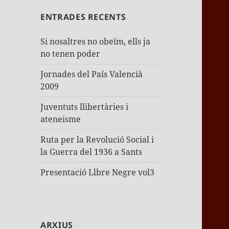
ENTRADES RECENTS
Si nosaltres no obeïm, ells ja
no tenen poder
Jornades del País Valencià
2009
Juventuts llibertàries i
ateneisme
Ruta per la Revolució Social i
la Guerra del 1936 a Sants
Presentació Llbre Negre vol3
ARXIUS