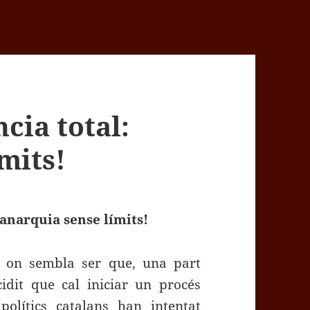
cia total:
mits!
 anarquia sense límits!
 on sembla ser que, una part
idit que cal iniciar un procés
polítics catalans han intentat