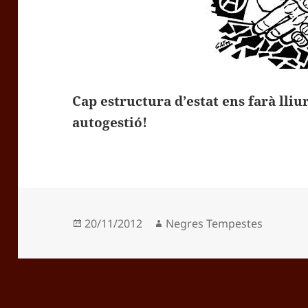
Cap estructura d’estat ens farà lli
autogestió!
Publicat
Autor
20/11/2012
Negres Tempestes
el