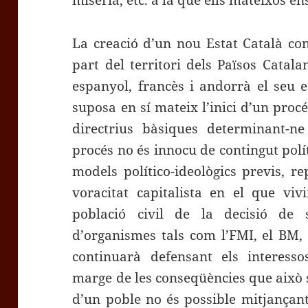
misèria, etc. a la que ells mateixos en
La creació d’un nou Estat Català co
part del territori dels Països Catal
espanyol, francès i andorrà el seu e
suposa en sí mateix l’inici d’un proc
directrius bàsiques determinant-ne 
procés no és innocu de contingut polít
models político-ideològics previs, 
voracitat capitalista en el que viv
població civil de la decisió de s
d’organismes tals com l’FMI, el BM,
continuarà defensant els interesso
marge de les conseqüències que això s
d’un poble no és possible mitjançant