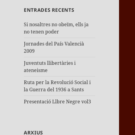
ENTRADES RECENTS
Si nosaltres no obeïm, ells ja
no tenen poder
Jornades del País Valencià
2009
Juventuts llibertàries i
ateneisme
Ruta per la Revolució Social i
la Guerra del 1936 a Sants
Presentació Llbre Negre vol3
ARXIUS