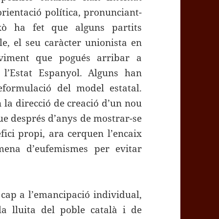
orientació política, pronunciant-
xò ha fet que alguns partits
le, el seu caràcter unionista en
viment que pogués arribar a
e l’Estat Espanyol. Alguns han
eformulació del model estatal.
 la direcció de creació d’un nou
que després d’anys de mostrar-se
efici propi, ara cerquen l’encaix
mena d’eufemismes per evitar
cap a l’emancipació individual,
la lluita del poble català i de