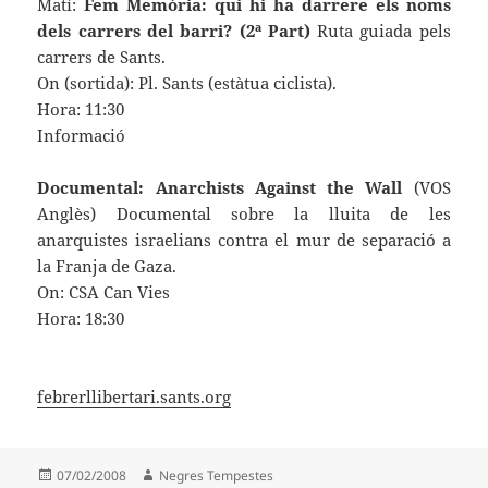
Matí:
Fem Memòria: qui hi ha darrere els noms
dels carrers del barri? (2ª Part)
Ruta guiada pels
carrers de Sants.
On (sortida): Pl. Sants (estàtua ciclista).
Hora: 11:30
Informació
Documental: Anarchists Against the Wall
(VOS
Anglès) Documental sobre la lluita de les
anarquistes israelians contra el mur de separació a
la Franja de Gaza.
On: CSA Can Vies
Hora: 18:30
febrerllibertari.sants.org
Publicat
Autor
07/02/2008
Negres Tempestes