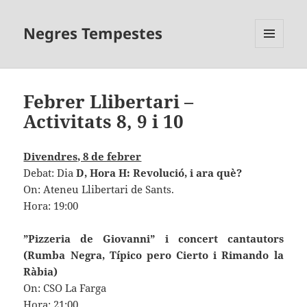
Negres Tempestes
MENÚ
I
GINYS
Febrer Llibertari –
Activitats 8, 9 i 10
Divendres, 8 de febrer
Debat: Dia
D, Hora H: Revolució, i ara què?
On: Ateneu Llibertari de Sants.
Hora: 19:00
”Pizzeria de Giovanni” i concert cantautors
(Rumba Negra, Típico pero Cierto i Rimando la
Ràbia)
On: CSO La Farga
Hora: 21:00