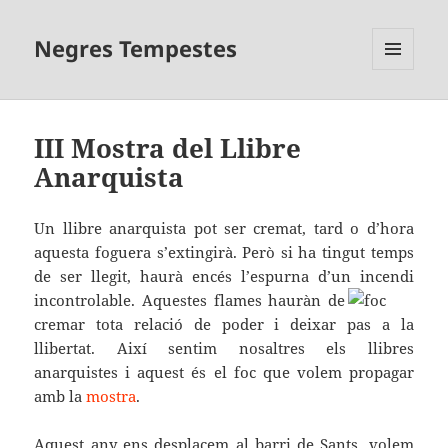
Negres Tempestes
MENÚ
I
GINYS
III Mostra del Llibre
Anarquista
Un llibre anarquista pot ser cremat, tard o d’hora
aquesta foguera s’extingirà. Però si ha tingut temps
de ser llegit, haurà encés l’espurna d’un incendi
incontrolable. Aquestes flames hauràn de
cremar tota relació de poder i deixar pas a la
llibertat. Així sentim nosaltres els llibres
anarquistes i aquest és el foc que volem propagar
amb la
mostra
.
Aquest any ens desplacem al barri de Sants, volem