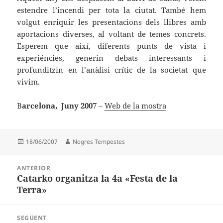
estendre l’incendi per tota la ciutat. També hem
volgut enriquir les presentacions dels llibres amb
aportacions diverses, al voltant de temes concrets.
Esperem que així, diferents punts de vista i
experiéncies, generin debats interessants i
profunditzin en l’anàlisi crític de la societat que
vivim.
B
arcelona, Juny 2007
–
Web de la mostra
Publicat
Autor
18/06/2007
Negres Tempestes
el
Navegació
ANTERIOR
d'entrades
Catarko organitza la 4a «Festa de la
Entrada
Terra»
anterior:
SEGÜENT