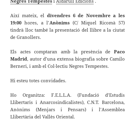
Negres Tempestes
i
Aldarull Edicions
.
Així mateix, el
divendres 6 de Novembre a les
19:00
hores, a l’
Anònims
(C/ Miquel Ricomà 57)
tindrà lloc també la presentació del llibre a la ciutat
de Granollers.
Els actes comptaran amb la presència de
Paco
Madrid
, autor d’una extensa biografia sobre Camilo
Berneri, i amb el Col·lectiu Negres Tempestes.
Hi esteu totes convidades.
Ho Organitza: F.E.L.L.A. (Fundació d’Estudis
Llibertaris i Anarcosindicalistes), C.N.T. Barcelona,
Anònims (Menjars i Pensars) i l’Assemblea
Llibertària del Vallès Oriental.