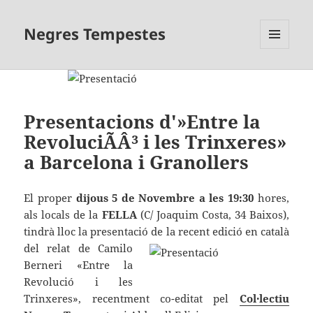
Negres Tempestes
MENÚ
I
GINYS
Presentacions d'»Entre la
RevoluciÃÂ³ i les Trinxeres»
a Barcelona i Granollers
El proper
dijous 5 de Novembre a les 19:30
hores,
als locals de la
FELLA
(C/ Joaquim Costa, 34 Baixos),
tindrà lloc la presentació de la recent edició en
català
del relat de Camilo
Berneri «Entre la
Revolució i les
Trinxeres», recentment co-editat pel
Col·lectiu